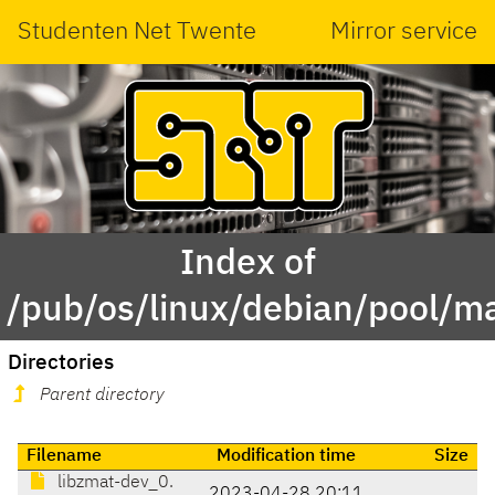
Studenten Net Twente
Mirror service
Index of
/pub/os/linux/debian/pool/m
Directories
Parent directory
Filename
Modification time
Size
libzmat-dev_0.
2023-04-28 20:11