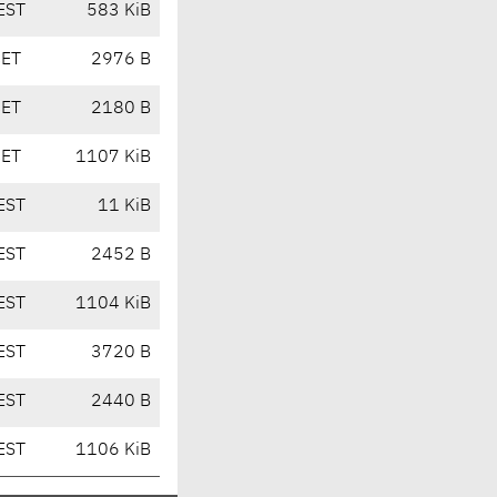
EST
583 KiB
CET
2976 B
CET
2180 B
CET
1107 KiB
EST
11 KiB
EST
2452 B
EST
1104 KiB
EST
3720 B
EST
2440 B
EST
1106 KiB