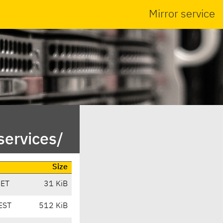
Mirror service
services/
Size
CET
31 KiB
EST
512 KiB