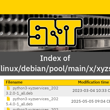
Index of
linux/debian/pool/main/x/xyz
Filename
Modification time
python3-xyzservices_202
2023-03-04 10:33 
3.2.0-1_all.deb
python3-xyzservices_202
2025-05-05 09:04 C
5.4.0-1_all.deb