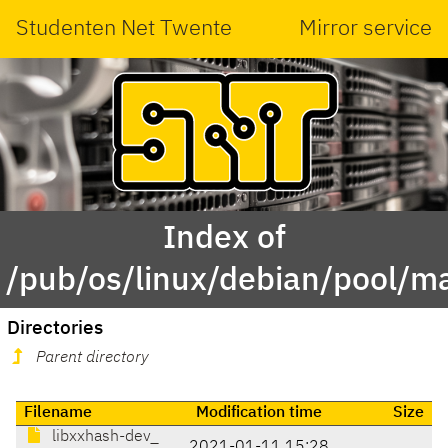
Studenten Net Twente
Mirror service
Index of
/pub/os/linux/debian/pool/m
Directories
Parent directory
Filename
Modification time
Size
libxxhash-dev_
2021-01-11 15:28