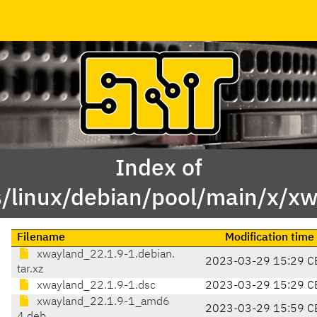
Index of
/linux/debian/pool/main/x/x
Filename
Modification time
xwayland_22.1.9-1.debian.
2023-03-29 15:29 C
tar.xz
xwayland_22.1.9-1.dsc
2023-03-29 15:29 C
xwayland_22.1.9-1_amd6
2023-03-29 15:59 C