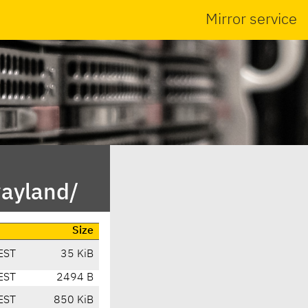
Mirror service
wayland/
Size
EST
35 KiB
EST
2494 B
EST
850 KiB