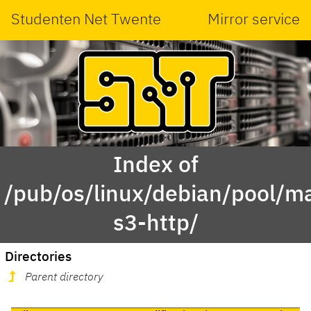
Studenten Net Twente
Mirror service
Index of
/pub/os/linux/debian/pool/ma
s3-http/
Directories
Parent directory