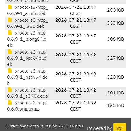
0.6.9-1_arm64.deb
CEST
xrootd-s3-http_
2026-07-21 18:47
280 KiB
0.6.9-1_armhf.deb
CEST
xrootd-s3-http_
2026-07-21 18:47
353 KiB
0.6.9-1_i386.deb
CEST
xrootd-s3-http_
2026-07-21 18:47
0.6.9-1_loong64.d
306 KiB
CEST
eb
xrootd-s3-http_
2026-07-21 18:42
0.6.9-1_ppc64el.d
327 KiB
CEST
eb
xrootd-s3-http_
2026-07-21 20:49
0.6.9-1_riscv64.de
320 KiB
CEST
b
xrootd-s3-http_
2026-07-21 18:42
301 KiB
0.6.9-1_s390x.deb
CEST
xrootd-s3-http_
2026-07-21 18:32
162 KiB
0.6.9.orig.tar.gz
CEST
Current bandwidth utilization 760.19 Mbit/s
Powered by
SNT