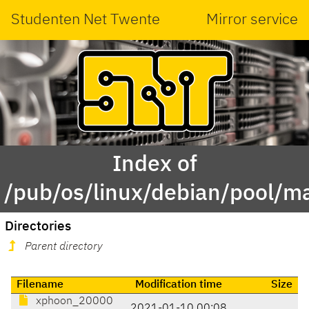
Studenten Net Twente
Mirror service
Index of
/pub/os/linux/debian/pool/m
Directories
Parent directory
Filename
Modification time
Size
xphoon_20000
2021-01-10 00:08