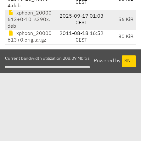
CEST
4.deb
xphoon_20000
2025-09-17 01:03
613+0-10_s390x.
56 KiB
CEST
deb
xphoon_20000
2011-08-18 16:52
80 KiB
613+0.orig.tar.gz
CEST
Current bandwidth utilization 208.09 Mbit/s
Powered by
SNT