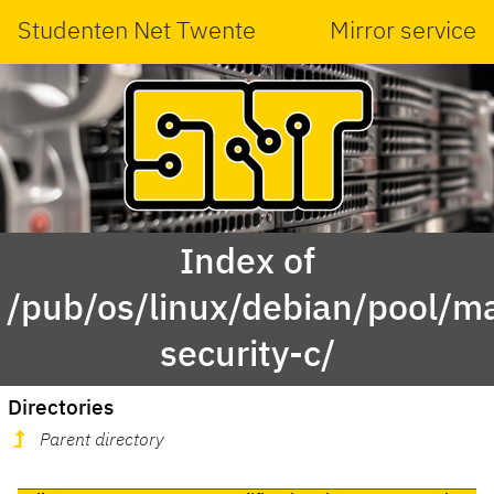
Studenten Net Twente
Mirror service
Index of
/pub/os/linux/debian/pool/m
security-c/
Directories
Parent directory