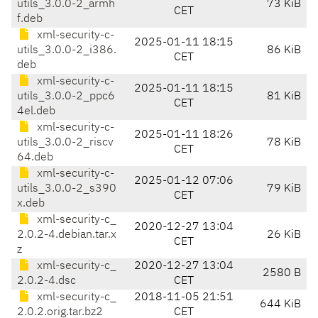
utils_3.0.0-2_armh
73 KiB
CET
f.deb
xml-security-c-
2025-01-11 18:15
utils_3.0.0-2_i386.
86 KiB
CET
deb
xml-security-c-
2025-01-11 18:15
utils_3.0.0-2_ppc6
81 KiB
CET
4el.deb
xml-security-c-
2025-01-11 18:26
utils_3.0.0-2_riscv
78 KiB
CET
64.deb
xml-security-c-
2025-01-12 07:06
utils_3.0.0-2_s390
79 KiB
CET
x.deb
xml-security-c_
2020-12-27 13:04
2.0.2-4.debian.tar.x
26 KiB
CET
z
xml-security-c_
2020-12-27 13:04
2580 B
2.0.2-4.dsc
CET
xml-security-c_
2018-11-05 21:51
644 KiB
2.0.2.orig.tar.bz2
CET