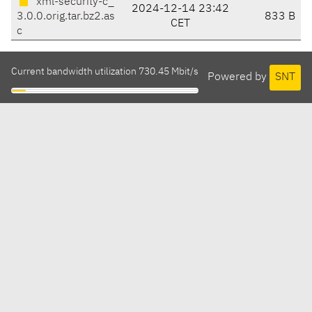
xml-security-c_
2024-12-14 23:42
3.0.0.orig.tar.bz2.as
833 B
CET
c
Current bandwidth utilization 730.45 Mbit/s
Powered by
SNT