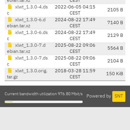
ebian.tar.xz
CEST
xlwt_1.3.0-4.ds
2022-06-05 04:15
2105 B
c
CEST
xlwt_1.3.0-6.d
2024-08-22 17:49
7140 B
ebian.tar.xz
CEST
xlwt_1.3.0-6.ds
2024-08-22 17:49
2129 B
c
CEST
xlwt_1.3.0-7.d
2025-08-22 09:06
5564 B
ebian.tar.xz
CEST
xlwt_1.3.0-7.ds
2025-08-22 09:06
2104 B
c
CEST
xlwt_1.3.0.orig.
2018-03-28 11:59
150 KiB
tar.gz
CEST
Current bandwidth utilization 976.80 Mbit/s
Powered by
SNT