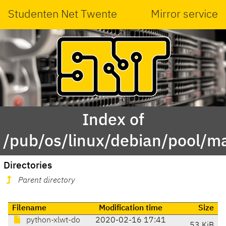
Studenten Net Twente
Mirror service
Index of
/pub/os/linux/debian/pool/ma
Directories
Parent directory
Filename
Modification time
Size
python-xlwt-do
2020-02-16 17:41
53 KiB