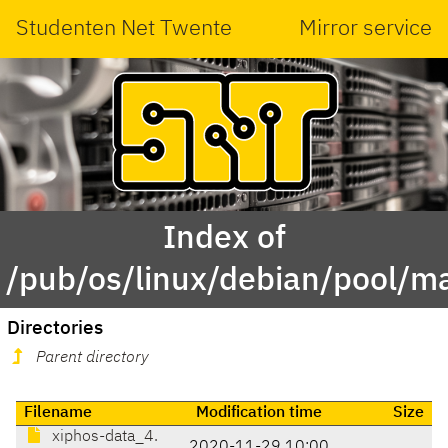
Studenten Net Twente
Mirror service
Index of
/pub/os/linux/debian/pool/ma
Directories
Parent directory
Filename
Modification time
Size
xiphos-data_4.
2020-11-29 10:00