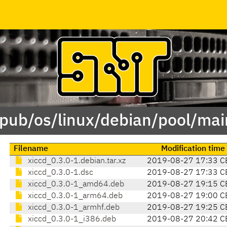
/pub/os/linux/debian/pool/mai
Filename
Modification time
xiccd_0.3.0-1.debian.tar.xz
2019-08-27 17:33 C
xiccd_0.3.0-1.dsc
2019-08-27 17:33 C
xiccd_0.3.0-1_amd64.deb
2019-08-27 19:15 C
xiccd_0.3.0-1_arm64.deb
2019-08-27 19:00 C
xiccd_0.3.0-1_armhf.deb
2019-08-27 19:25 C
xiccd_0.3.0-1_i386.deb
2019-08-27 20:42 C