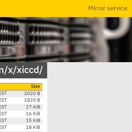
Mirror service
n/x/xiccd/
Size
EST
2020 B
EST
1835 B
EST
17 KiB
EST
16 KiB
EST
15 KiB
EST
18 KiB