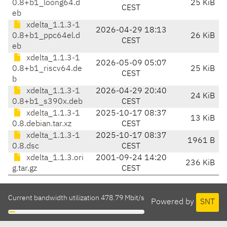
0.8+b1_loong64.d
25 KiB
CEST
eb
xdelta_1.1.3-1
2026-04-29 18:13
0.8+b1_ppc64el.d
26 KiB
CEST
eb
xdelta_1.1.3-1
2026-05-09 05:07
0.8+b1_riscv64.de
25 KiB
CEST
b
xdelta_1.1.3-1
2026-04-29 20:40
24 KiB
0.8+b1_s390x.deb
CEST
xdelta_1.1.3-1
2025-10-17 08:37
13 KiB
0.8.debian.tar.xz
CEST
xdelta_1.1.3-1
2025-10-17 08:37
1961 B
0.8.dsc
CEST
xdelta_1.1.3.ori
2001-09-24 14:20
236 KiB
g.tar.gz
CEST
Current bandwidth utilization 478.79 Mbit/s
Powered by
SNT