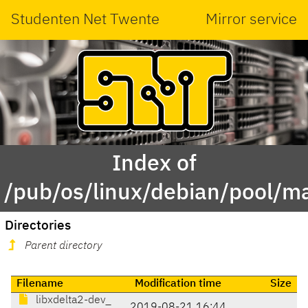
Studenten Net Twente
Mirror service
Index of
/pub/os/linux/debian/pool/ma
Directories
Parent directory
Filename
Modification time
Size
libxdelta2-dev_
2019-08-21 16:44