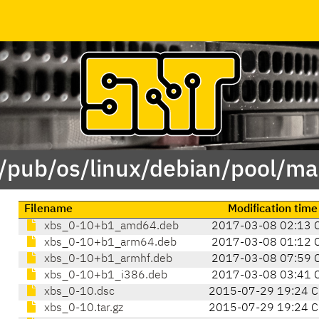
 /pub/os/linux/debian/pool/ma
Filename
Modification time
xbs_0-10+b1_amd64.deb
2017-03-08 02:13 
xbs_0-10+b1_arm64.deb
2017-03-08 01:12 
xbs_0-10+b1_armhf.deb
2017-03-08 07:59 
xbs_0-10+b1_i386.deb
2017-03-08 03:41 
xbs_0-10.dsc
2015-07-29 19:24 C
xbs_0-10.tar.gz
2015-07-29 19:24 C