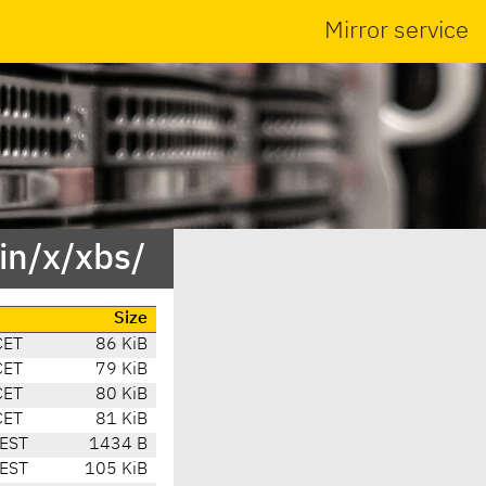
Mirror service
in/x/xbs/
Size
CET
86 KiB
CET
79 KiB
CET
80 KiB
CET
81 KiB
EST
1434 B
EST
105 KiB