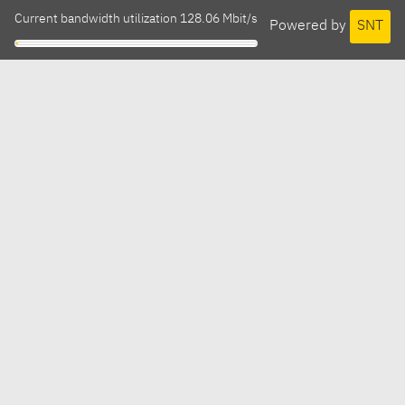
Current bandwidth utilization 128.06 Mbit/s
Powered by
SNT