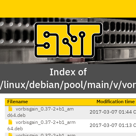
Index of
/linux/debian/pool/main/v/vor
Filename
Modification time
vorbisgain_0.37-2+b1_am
2017-03-07 01:44 
d64.deb
vorbisgain_0.37-2+b1_arm
2017-03-07 01:13 
64.deb