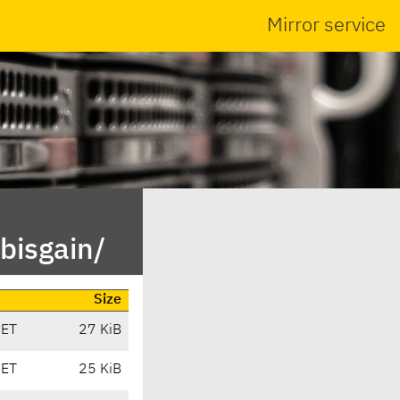
Mirror service
bisgain/
Size
CET
27 KiB
CET
25 KiB