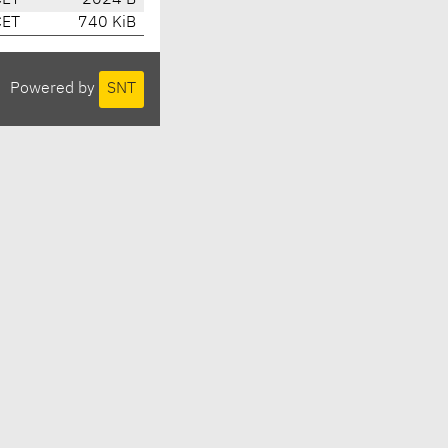
CET
2024 B
CET
740 KiB
Powered by
SNT