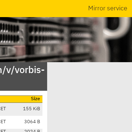
Mirror service
/v/vorbis-
Size
CET
155 KiB
CET
3064 B