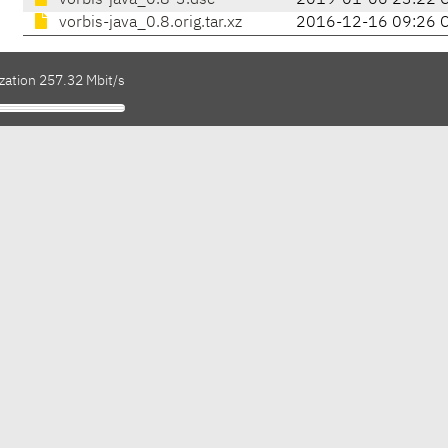
vorbis-java_0.8-3.dsc
2019-01-06 23:22 
vorbis-java_0.8.orig.tar.xz
2016-12-16 09:26 
zation 257.32 Mbit/s