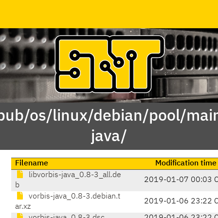
/pub/os/linux/debian/pool/main
java/
Filename
Modification time
libvorbis-java_0.8-3_all.de
2019-01-07 00:03 
b
vorbis-java_0.8-3.debian.t
2019-01-06 23:22 
ar.xz