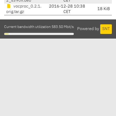
2_s390x.deb
CET
vocproc_0.2.1.
2016-12-28 10:38
18 KiB
orig.tar.gz
CET
Current bandwidth utilization 583.50 Mbit/s
Powered by
SNT