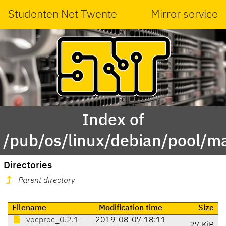
Studenten Net Twente
Mirror service
Index of
/pub/os/linux/debian/pool/m
Directories
Parent directory
Filename
Modification time
Size
vocproc_0.2.1-
2019-08-07 18:11
27 KiB