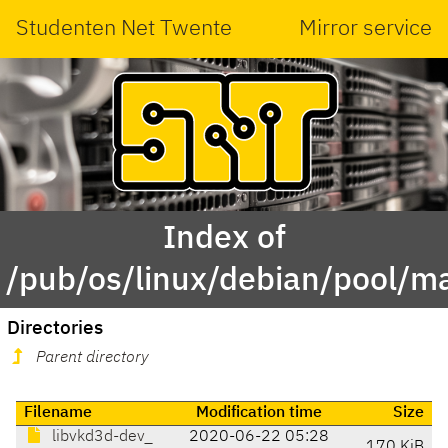
Studenten Net Twente
Mirror service
Index of
/pub/os/linux/debian/pool/m
Directories
Parent directory
Filename
Modification time
Size
libvkd3d-dev_
2020-06-22 05:28
170 KiB