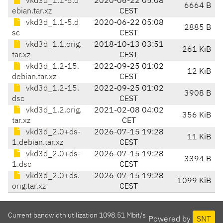
vkd3d_1.1-5.d
2020-06-22 05:08
6664 B
ebian.tar.xz
CEST
vkd3d_1.1-5.d
2020-06-22 05:08
2885 B
sc
CEST
vkd3d_1.1.orig.
2018-10-13 03:51
261 KiB
tar.xz
CEST
vkd3d_1.2-15.
2022-09-25 01:02
12 KiB
debian.tar.xz
CEST
vkd3d_1.2-15.
2022-09-25 01:02
3908 B
dsc
CEST
vkd3d_1.2.orig.
2021-02-08 04:02
356 KiB
tar.xz
CET
vkd3d_2.0+ds-
2026-07-15 19:28
11 KiB
1.debian.tar.xz
CEST
vkd3d_2.0+ds-
2026-07-15 19:28
3394 B
1.dsc
CEST
vkd3d_2.0+ds.
2026-07-15 19:28
1099 KiB
orig.tar.xz
CEST
Current bandwidth utilization 1098.51 Mbit/s
Powered by
SNT