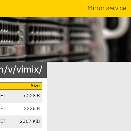
Mirror service
n/v/vimix/
Size
CET
6228 B
CET
2226 B
CET
2367 KiB