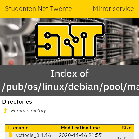
Studenten Net Twente
Mirror service
Index of
/pub/os/linux/debian/pool/ma
Directories
Parent directory
Filename
Modification time
Size
vcftools_0.1.16
2020-11-16 21:57
14 KiB