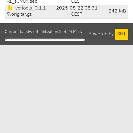
-1_s390x.deb
CEST
vcftools_0.1.1
2025-08-22 08:31
242 KiB
7.orig.tar.gz
CEST
Current bandwidth utilization 214.24 Mbit/s
Powered by
SNT