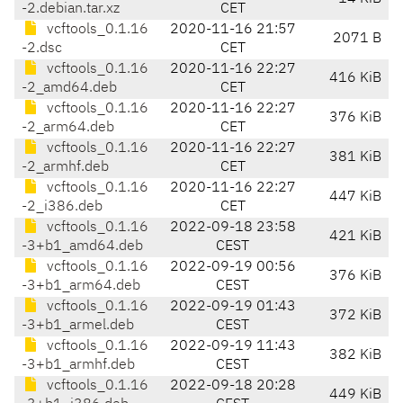
-2.debian.tar.xz
CET
vcftools_0.1.16
2020-11-16 21:57
2071 B
-2.dsc
CET
vcftools_0.1.16
2020-11-16 22:27
416 KiB
-2_amd64.deb
CET
vcftools_0.1.16
2020-11-16 22:27
376 KiB
-2_arm64.deb
CET
vcftools_0.1.16
2020-11-16 22:27
381 KiB
-2_armhf.deb
CET
vcftools_0.1.16
2020-11-16 22:27
447 KiB
-2_i386.deb
CET
vcftools_0.1.16
2022-09-18 23:58
421 KiB
-3+b1_amd64.deb
CEST
vcftools_0.1.16
2022-09-19 00:56
376 KiB
-3+b1_arm64.deb
CEST
vcftools_0.1.16
2022-09-19 01:43
372 KiB
-3+b1_armel.deb
CEST
vcftools_0.1.16
2022-09-19 11:43
382 KiB
-3+b1_armhf.deb
CEST
vcftools_0.1.16
2022-09-18 20:28
449 KiB