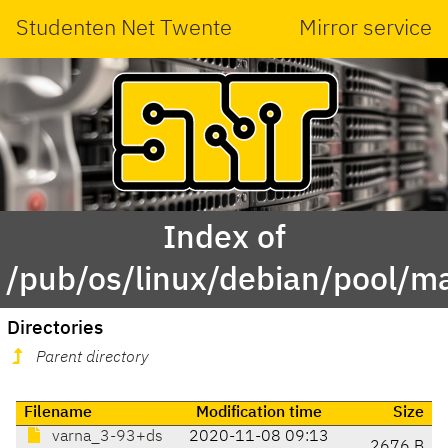
Studenten Net Twente
Mirror service
Index of
/pub/os/linux/debian/pool/m
Directories
Parent directory
Filename
Modification time
Size
varna_3-93+ds
2020-11-08 09:13
2676 B