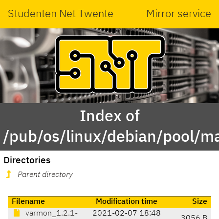
Studenten Net Twente
Mirror service
Index of
/pub/os/linux/debian/pool/m
Directories
Parent directory
Filename
Modification time
Size
varmon_1.2.1-
2021-02-07 18:48
3056 B