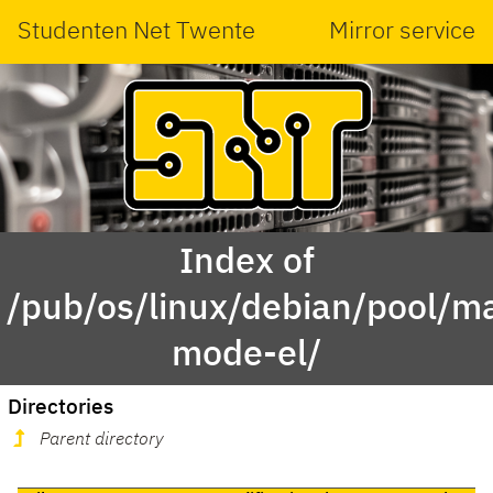
Studenten Net Twente
Mirror service
Index of
/pub/os/linux/debian/pool/ma
mode-el/
Directories
Parent directory