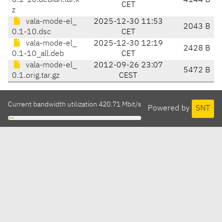
0.1-10.debian.tar.x
4144 B
CET
z
vala-mode-el_
2025-12-30 11:53
2043 B
0.1-10.dsc
CET
vala-mode-el_
2025-12-30 12:19
2428 B
0.1-10_all.deb
CET
vala-mode-el_
2012-09-26 23:07
5472 B
0.1.orig.tar.gz
CEST
Current bandwidth utilization 420.71 Mbit/s
Powered by
SNT