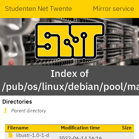
Studenten Net Twente
Mirror service
Index of
/pub/os/linux/debian/pool/ma
Directories
Parent directory
Filename
Modification time
Size
libustr-1.0-1-d
2022-06-14 16:16