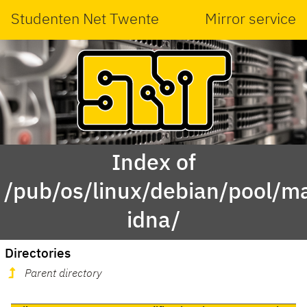
Studenten Net Twente
Mirror service
Index of
/pub/os/linux/debian/pool/m
idna/
Directories
Parent directory