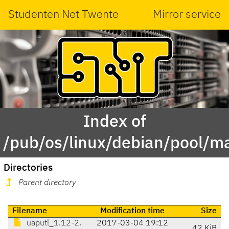
Studenten Net Twente
Mirror service
Index of
/pub/os/linux/debian/pool/m
Directories
Parent directory
Filename
Modification time
Size
uaputl_1.12-2.
2017-03-04 19:12
42 KiB