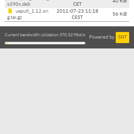
40 KiB
s390x.deb
CET
uaputl_1.12.ori
2011-07-23 11:18
56 KiB
g.tar.gz
CEST
Current bandwidth utilization 370.52 Mbit/s
Powered by
SNT