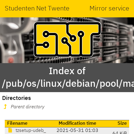
Studenten Net Twente
Mirror service
Index of
/pub/os/linux/debian/pool/ma
Directories
Parent directory
Filename
Modification time
Size
tzsetup-udeb_
2021-05-31 01:03
64 KiB