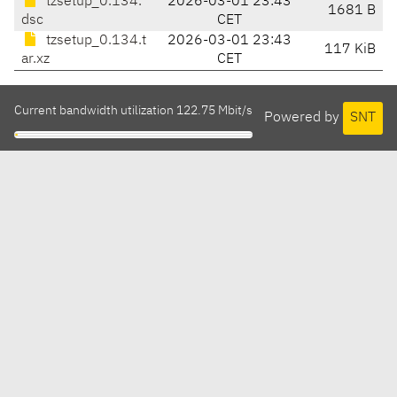
tzsetup_0.134.
2026-03-01 23:43
1681 B
dsc
CET
tzsetup_0.134.t
2026-03-01 23:43
117 KiB
ar.xz
CET
Current bandwidth utilization 122.75 Mbit/s
Powered by
SNT