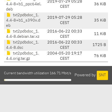
2019-07-29 05:28
4.4-8+b1_ppc64el.
36 KiB
CEST
deb
txt2pdbdoc_1.
2019-07-29 05:28
4.4-8+b1_s390x.d
35 KiB
CEST
eb
txt2pdbdoc_1.
2016-06-22 00:33
11 KiB
4.4-8.debian.tar.xz
CEST
txt2pdbdoc_1.
2016-06-22 00:33
1725 B
4.4-8.dsc
CEST
txt2pdbdoc_1.
2004-05-20 19:17
76 KiB
4.4.orig.tar.gz
CEST
Current bandwidth utilization 166.71 Mbit/s
Powered by
SNT