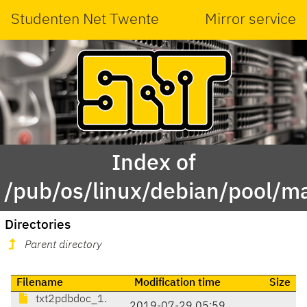
Studenten Net Twente
Mirror service
Index of
/pub/os/linux/debian/pool/m
Directories
Parent directory
Filename
Modification time
Size
txt2pdbdoc_1.
2019-07-29 05:59