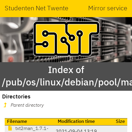
Studenten Net Twente
Mirror service
Index of
/pub/os/linux/debian/pool/m
Directories
Parent directory
Filename
Modification time
Size
txt2man_1.7.1-
2021-09-04 13:19