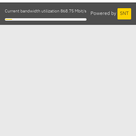
Current bandwidth utilization 868.75 Mbit/s
Powered by
SNT