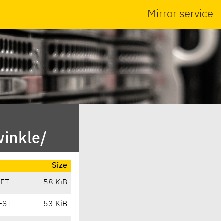
Mirror service
winkle/
Size
CET
58 KiB
EST
53 KiB