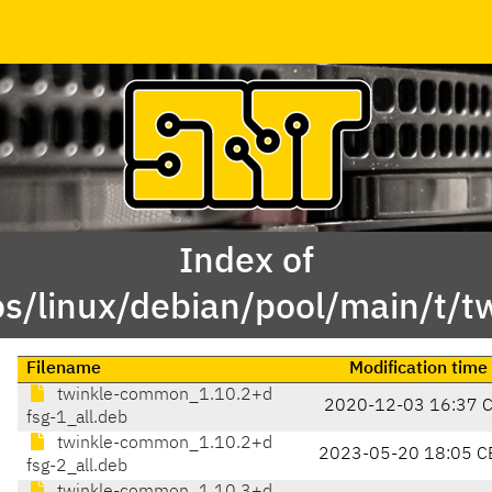
Index of
s/linux/debian/pool/main/t/t
Filename
Modification time
twinkle-common_1.10.2+d
2020-12-03 16:37 
fsg-1_all.deb
twinkle-common_1.10.2+d
2023-05-20 18:05 C
fsg-2_all.deb