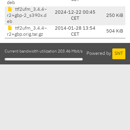
deb
ttf2ufm_3.4.4~
2024-12-22 00:45
r2+gbp-2_s390x.d
250 KiB
CET
eb
ttf2ufm_3.4.4~
2014-01-28 13:54
504 KiB
r2+gbp.orig.tar.gz
CET
Current bandwidth utilization 203.46 Mbit/s
Powered by
SNT