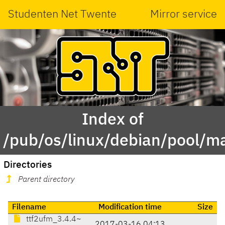
Studenten Net Twente
Mirror service
Index of
/pub/os/linux/debian/pool/ma
Directories
Parent directory
Filename
Modification time
Size
ttf2ufm_3.4.4~
2017-03-16 04:13