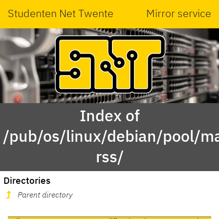
Studenten Net Twente
Mirror service
Index of
/pub/os/linux/debian/pool/ma
rss/
Directories
Parent directory