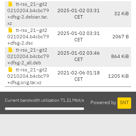
tt-rss_21~git2
0210204.b4cbc79
2025-01-02 03:31
32 KiB
+dfsg-2.debian.tar.
CET
xz
tt-rss_21~git2
2025-01-02 03:31
0210204.b4cbc79
2067 B
CET
+dfsg-2.dsc
tt-rss_21~git2
2025-01-02 03:46
0210204.b4cbc79
864 KiB
CET
+dfsg-2_all.deb
tt-rss_21~git2
2021-02-06 01:18
0210204.b4cbc79
1205 KiB
CET
+dfsg.orig.tar.xz
Current bandwidth utilization 71.21 Mbit/s
Powered by
SNT