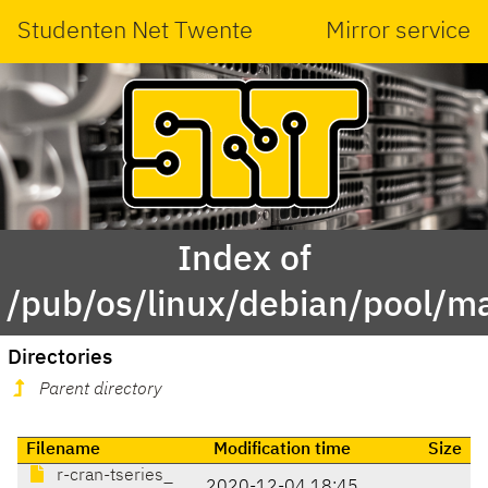
Studenten Net Twente
Mirror service
Index of
/pub/os/linux/debian/pool/ma
Directories
Parent directory
Filename
Modification time
Size
r-cran-tseries_
2020-12-04 18:45