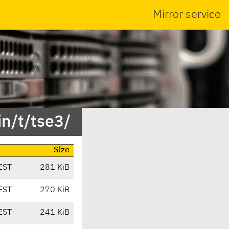
Mirror service
n/t/tse3/
Size
EST
281 KiB
EST
270 KiB
EST
241 KiB