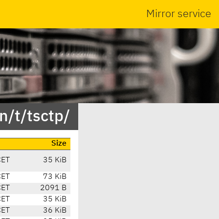
Mirror service
n/t/tsctp/
Size
CET
35 KiB
CET
73 KiB
CET
2091 B
CET
35 KiB
CET
36 KiB