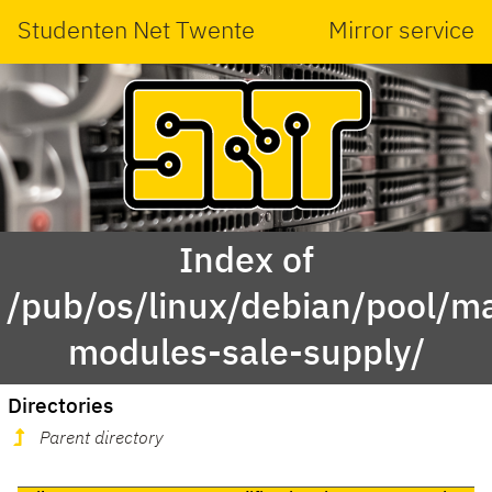
Studenten Net Twente
Mirror service
Index of
/pub/os/linux/debian/pool/ma
modules-sale-supply/
Directories
Parent directory