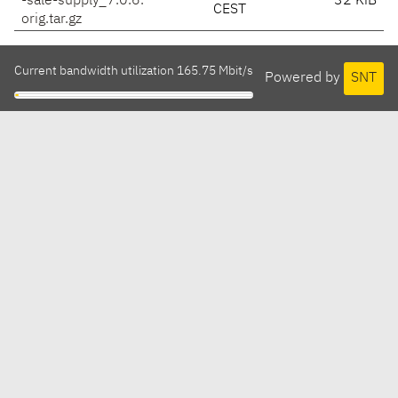
-sale-supply_7.0.6.
32 KiB
CEST
orig.tar.gz
Current bandwidth utilization 165.75 Mbit/s
Powered by
SNT