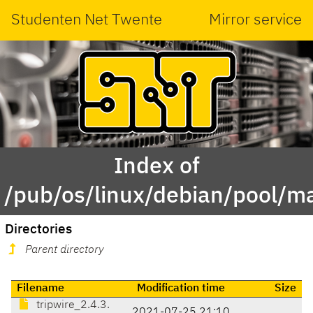
Studenten Net Twente
Mirror service
Index of
/pub/os/linux/debian/pool/ma
Directories
Parent directory
Filename
Modification time
Size
tripwire_2.4.3.
2021-07-25 21:10