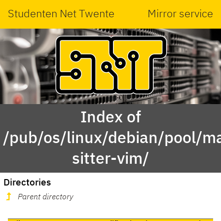
Studenten Net Twente
Mirror service
Index of
/pub/os/linux/debian/pool/ma
sitter-vim/
Directories
Parent directory