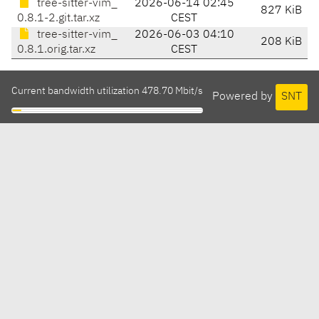
tree-sitter-vim_
2026-06-14 02:45
827 KiB
0.8.1-2.git.tar.xz
CEST
tree-sitter-vim_
2026-06-03 04:10
208 KiB
0.8.1.orig.tar.xz
CEST
Current bandwidth utilization 478.70 Mbit/s
Powered by
SNT