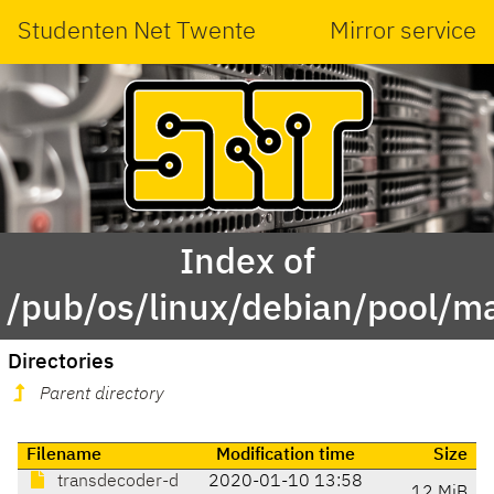
Studenten Net Twente
Mirror service
Index of
/pub/os/linux/debian/pool/ma
Directories
Parent directory
Filename
Modification time
Size
transdecoder-d
2020-01-10 13:58
12 MiB