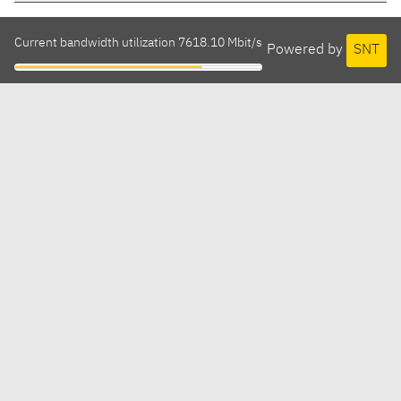
Current bandwidth utilization 7618.10 Mbit/s
Powered by
SNT