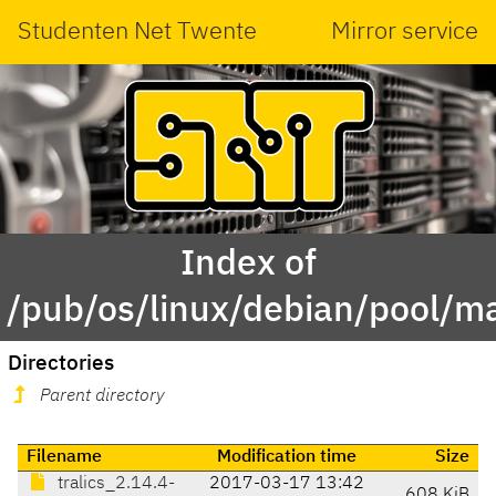
Studenten Net Twente
Mirror service
Index of
/pub/os/linux/debian/pool/mai
Directories
Parent directory
Filename
Modification time
Size
tralics_2.14.4-
2017-03-17 13:42
608 KiB