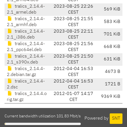
2.1_arm64.deb
CEST
tralics_2.14.4-
2023-08-25 22:26
569 KiB
2.1_armel.deb
CEST
tralics_2.14.4-
2023-08-25 21:55
583 KiB
2.1_armhf.deb
CEST
tralics_2.14.4-
2023-08-25 22:11
701 KiB
2.1_i386.deb
CEST
tralics_2.14.4-
2023-08-25 21:56
668 KiB
2.1_ppc64el.deb
CEST
tralics_2.14.4-
2023-08-25 21:50
631 KiB
2.1_s390x.deb
CEST
tralics_2.14.4-
2012-04-04 16:53
4673 B
2.debian.tar.gz
CEST
tralics_2.14.4-
2012-04-04 16:53
1721 B
2.dsc
CEST
tralics_2.14.4.o
2012-01-07 14:17
9369 KiB
rig.tar.gz
CET
Current bandwidth utilization 101.83 Mbit/s
Powered by
SNT