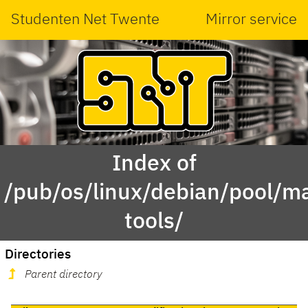
Studenten Net Twente
Mirror service
Index of
/pub/os/linux/debian/pool/m
tools/
Directories
Parent directory