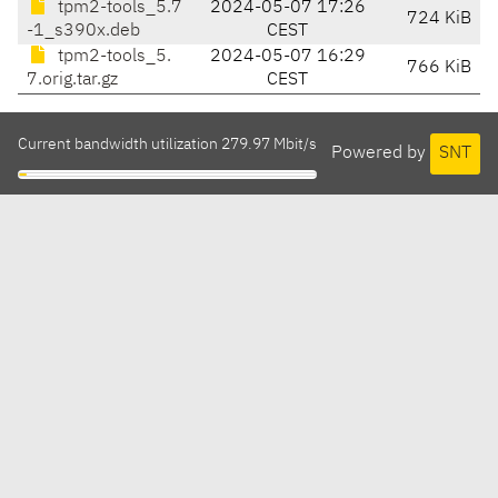
tpm2-tools_5.7
2024-05-07 17:26
724 KiB
-1_s390x.deb
CEST
tpm2-tools_5.
2024-05-07 16:29
766 KiB
7.orig.tar.gz
CEST
Current bandwidth utilization 279.97 Mbit/s
Powered by
SNT