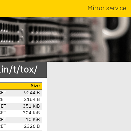
Mirror service
in/t/tox/
Size
CET
9244 B
CET
2164 B
CET
351 KiB
CET
304 KiB
CET
10 KiB
CET
2326 B