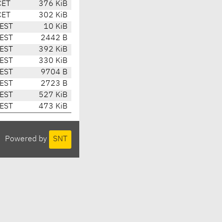
CET
376 KiB
CET
302 KiB
EST
10 KiB
EST
2442 B
EST
392 KiB
EST
330 KiB
EST
9704 B
EST
2723 B
EST
527 KiB
EST
473 KiB
Powered by
SNT