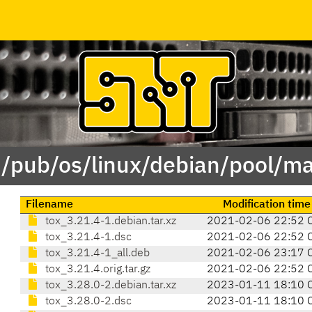
 /pub/os/linux/debian/pool/ma
Filename
Modification time
tox_3.21.4-1.debian.tar.xz
2021-02-06 22:52 
tox_3.21.4-1.dsc
2021-02-06 22:52 
tox_3.21.4-1_all.deb
2021-02-06 23:17 
tox_3.21.4.orig.tar.gz
2021-02-06 22:52 
tox_3.28.0-2.debian.tar.xz
2023-01-11 18:10 
tox_3.28.0-2.dsc
2023-01-11 18:10 