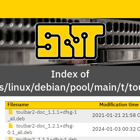
Index of
s/linux/debian/pool/main/t/to
Filename
Modification time
toulbar2-doc_1.1.1+dfsg-1
2021-01-21 21:58 
_all.deb
toulbar2-doc_1.2.1+dfsg-
2024-01-03 00:32 
0.1_all.deb