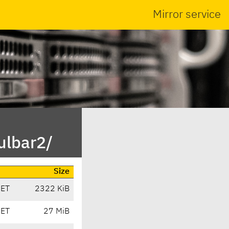
Mirror service
ulbar2/
Size
CET
2322 KiB
CET
27 MiB