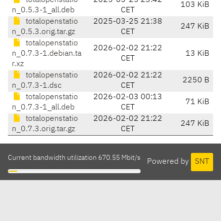
totalopenstatio
2025-03-25 23:42
103 KiB
n_0.5.3-1_all.deb
CET
totalopenstatio
2025-03-25 21:38
247 KiB
n_0.5.3.orig.tar.gz
CET
totalopenstatio
2026-02-02 21:22
n_0.7.3-1.debian.ta
13 KiB
CET
r.xz
totalopenstatio
2026-02-02 21:22
2250 B
n_0.7.3-1.dsc
CET
totalopenstatio
2026-02-03 00:13
71 KiB
n_0.7.3-1_all.deb
CET
totalopenstatio
2026-02-02 21:22
247 KiB
n_0.7.3.orig.tar.gz
CET
Current bandwidth utilization 670.55 Mbit/s
Powered by
SNT