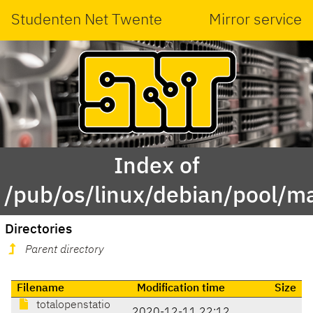
Studenten Net Twente
Mirror service
Index of
/pub/os/linux/debian/pool/ma
Directories
Parent directory
Filename
Modification time
Size
totalopenstatio
2020-12-11 22:12