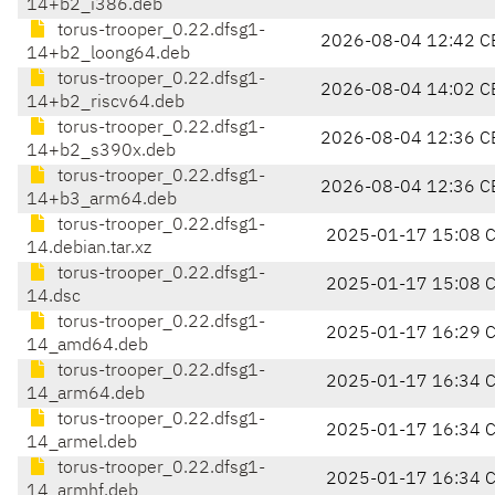
14+b2_i386.deb
torus-trooper_0.22.dfsg1-
2026-08-04 12:42 C
14+b2_loong64.deb
torus-trooper_0.22.dfsg1-
2026-08-04 14:02 C
14+b2_riscv64.deb
torus-trooper_0.22.dfsg1-
2026-08-04 12:36 C
14+b2_s390x.deb
torus-trooper_0.22.dfsg1-
2026-08-04 12:36 C
14+b3_arm64.deb
torus-trooper_0.22.dfsg1-
2025-01-17 15:08 
14.debian.tar.xz
torus-trooper_0.22.dfsg1-
2025-01-17 15:08 
14.dsc
torus-trooper_0.22.dfsg1-
2025-01-17 16:29 
14_amd64.deb
torus-trooper_0.22.dfsg1-
2025-01-17 16:34 
14_arm64.deb
torus-trooper_0.22.dfsg1-
2025-01-17 16:34 
14_armel.deb
torus-trooper_0.22.dfsg1-
2025-01-17 16:34 
14_armhf.deb