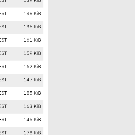
EST
139 KiB
EST
138 KiB
EST
136 KiB
EST
161 KiB
EST
159 KiB
EST
162 KiB
EST
147 KiB
EST
185 KiB
EST
163 KiB
EST
145 KiB
EST
178 KiB