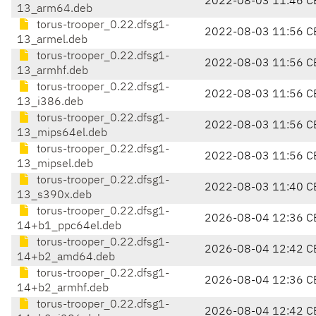
2022-08-03 11:46 C
13_arm64.deb
torus-trooper_0.22.dfsg1-
2022-08-03 11:56 C
13_armel.deb
torus-trooper_0.22.dfsg1-
2022-08-03 11:56 C
13_armhf.deb
torus-trooper_0.22.dfsg1-
2022-08-03 11:56 C
13_i386.deb
torus-trooper_0.22.dfsg1-
2022-08-03 11:56 C
13_mips64el.deb
torus-trooper_0.22.dfsg1-
2022-08-03 11:56 C
13_mipsel.deb
torus-trooper_0.22.dfsg1-
2022-08-03 11:40 C
13_s390x.deb
torus-trooper_0.22.dfsg1-
2026-08-04 12:36 C
14+b1_ppc64el.deb
torus-trooper_0.22.dfsg1-
2026-08-04 12:42 C
14+b2_amd64.deb
torus-trooper_0.22.dfsg1-
2026-08-04 12:36 C
14+b2_armhf.deb
torus-trooper_0.22.dfsg1-
2026-08-04 12:42 C