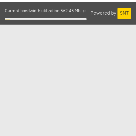
Current bandwidth utilization 562.45 Mbit/s
Powered by
SNT