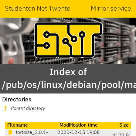
Studenten Net Twente
Mirror service
Index of
/pub/os/linux/debian/pool/ma
Directories
Parent directory
Filename
Modification time
Size
tortoize_2.0.1-
2020-12-15 19:08
4172 B