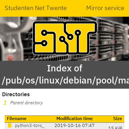
Studenten Net Twente
Mirror service
Index of
/pub/os/linux/debian/pool/ma
Directories
Parent directory
Filename
Modification time
Size
python3-toro_
2019-10-16 07:47
15 KiB