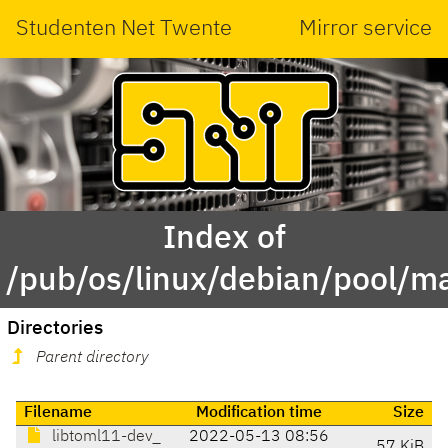
Studenten Net Twente
Mirror service
Index of
/pub/os/linux/debian/pool/m
Directories
Parent directory
Filename
Modification time
Size
libtoml11-dev_
2022-05-13 08:56
57 KiB