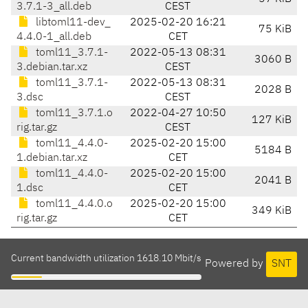
3.7.1-3_all.deb
CEST
libtoml11-dev_
2025-02-20 16:21
75 KiB
4.4.0-1_all.deb
CET
toml11_3.7.1-
2022-05-13 08:31
3060 B
3.debian.tar.xz
CEST
toml11_3.7.1-
2022-05-13 08:31
2028 B
3.dsc
CEST
toml11_3.7.1.o
2022-04-27 10:50
127 KiB
rig.tar.gz
CEST
toml11_4.4.0-
2025-02-20 15:00
5184 B
1.debian.tar.xz
CET
toml11_4.4.0-
2025-02-20 15:00
2041 B
1.dsc
CET
toml11_4.4.0.o
2025-02-20 15:00
349 KiB
rig.tar.gz
CET
Current bandwidth utilization 1618.10 Mbit/s
Powered by
SNT