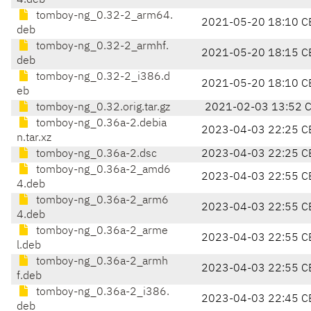
4.deb
tomboy-ng_0.32-2_arm64.
2021-05-20 18:10 C
deb
tomboy-ng_0.32-2_armhf.
2021-05-20 18:15 C
deb
tomboy-ng_0.32-2_i386.d
2021-05-20 18:10 C
eb
tomboy-ng_0.32.orig.tar.gz
2021-02-03 13:52 
tomboy-ng_0.36a-2.debia
2023-04-03 22:25 C
n.tar.xz
tomboy-ng_0.36a-2.dsc
2023-04-03 22:25 C
tomboy-ng_0.36a-2_amd6
2023-04-03 22:55 C
4.deb
tomboy-ng_0.36a-2_arm6
2023-04-03 22:55 C
4.deb
tomboy-ng_0.36a-2_arme
2023-04-03 22:55 C
l.deb
tomboy-ng_0.36a-2_armh
2023-04-03 22:55 C
f.deb
tomboy-ng_0.36a-2_i386.
2023-04-03 22:45 C
deb