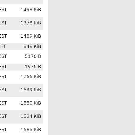
EST
1498 KiB
EST
1378 KiB
EST
1489 KiB
CET
848 KiB
EST
5176 B
EST
1975 B
EST
1766 KiB
EST
1639 KiB
EST
1550 KiB
EST
1524 KiB
EST
1685 KiB