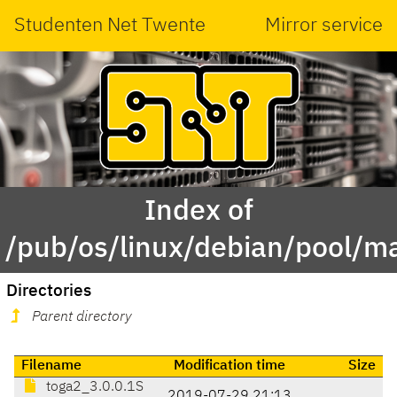
Studenten Net Twente
Mirror service
Index of
/pub/os/linux/debian/pool/ma
Directories
Parent directory
Filename
Modification time
Size
toga2_3.0.0.1S
2019-07-29 21:13