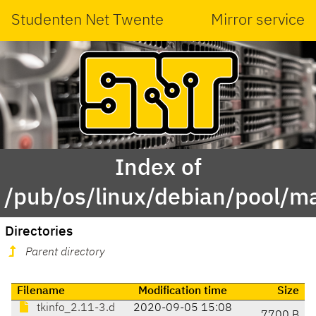
Studenten Net Twente
Mirror service
Index of
/pub/os/linux/debian/pool/ma
Directories
Parent directory
Filename
Modification time
Size
tkinfo_2.11-3.d
2020-09-05 15:08
7700 B