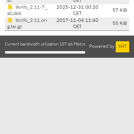
sc
CET
tkinfo_2.11-7_
2025-12-31 00:20
57 KiB
all.deb
CET
tkinfo_2.11.ori
2017-11-04 11:40
55 KiB
g.tar.gz
CET
Current bandwidth utilization 157.66 Mbit/s
Powered by
SNT